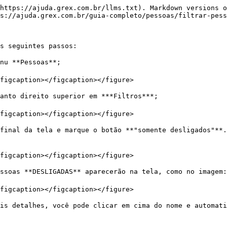
https://ajuda.grex.com.br/llms.txt). Markdown versions o
s://ajuda.grex.com.br/guia-completo/pessoas/filtrar-pess
s seguintes passos:

nu **Pessoas**;

figcaption></figcaption></figure>

anto direito superior em ***Filtros***;

figcaption></figcaption></figure>

final da tela e marque o botão **"somente desligados"**.
figcaption></figcaption></figure>

ssoas **DESLIGADAS** aparecerão na tela, como no imagem:

figcaption></figcaption></figure>

is detalhes, você pode clicar em cima do nome e automati