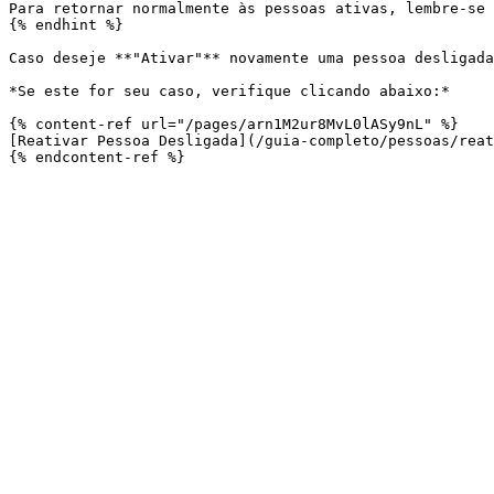
Para retornar normalmente às pessoas ativas, lembre-se 
{% endhint %}

Caso deseje **"Ativar"** novamente uma pessoa desligada
*Se este for seu caso, verifique clicando abaixo:*

{% content-ref url="/pages/arn1M2ur8MvL0lASy9nL" %}

[Reativar Pessoa Desligada](/guia-completo/pessoas/reat