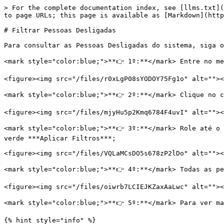
> For the complete documentation index, see [llms.txt](
to page URLs; this page is available as [Markdown](http
# Filtrar Pessoas Desligadas

Para consultar as Pessoas Desligadas do sistema, siga o
<mark style="color:blue;">**👉 1º:**</mark> Entre no me
<figure><img src="/files/r0xLgP08sYODOY75Fg1o" alt=""><
<mark style="color:blue;">**👉 2º:**</mark> Clique no c
<figure><img src="/files/mjyHu5p2Kmq6784F4uvI" alt=""><
<mark style="color:blue;">**👉 3º:**</mark> Role até o 
verde ***Aplicar Filtros***;

<figure><img src="/files/VQLaMCsDO5s678zP2lDo" alt=""><
<mark style="color:blue;">**👉 4º:**</mark> Todas as pe
<figure><img src="/files/oiwrb7LCIEJKZaxAaLwc" alt=""><
<mark style="color:blue;">**👉 5º:**</mark> Para ver ma
{% hint style="info" %}
