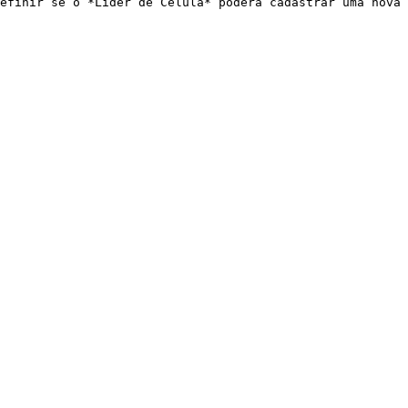
efinir se o *Líder de Célula* poderá cadastrar uma nova 