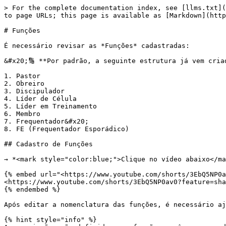
> For the complete documentation index, see [llms.txt](
to page URLs; this page is available as [Markdown](http
# Funções

É necessário revisar as *Funções* cadastradas:

&#x20;🔢 **Por padrão, a seguinte estrutura já vem criad
1. Pastor

2. Obreiro

3. Discipulador

4. Líder de Célula

5. Líder em Treinamento

6. Membro

7. Frequentador&#x20;

8. FE (Frequentador Esporádico)

## Cadastro de Funções

→ *<mark style="color:blue;">Clique no vídeo abaixo</ma
{% embed url="<https://www.youtube.com/shorts/3EbQ5NP0a
<https://www.youtube.com/shorts/3EbQ5NP0av0?feature=sha
{% endembed %}

Após editar a nomenclatura das funções, é necessário aj
{% hint style="info" %}
