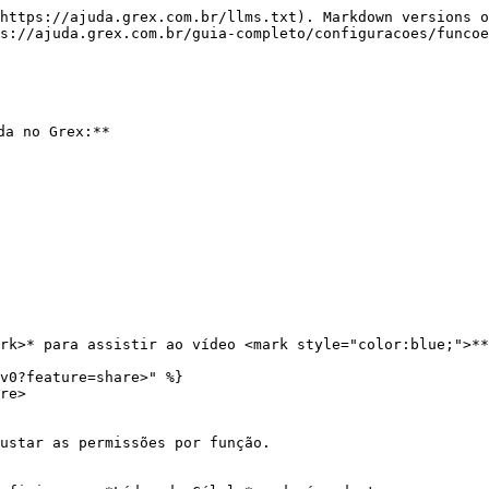
https://ajuda.grex.com.br/llms.txt). Markdown versions o
s://ajuda.grex.com.br/guia-completo/configuracoes/funcoe
a no Grex:**

rk>* para assistir ao vídeo <mark style="color:blue;">**
v0?feature=share>" %}

re>

ustar as permissões por função.
